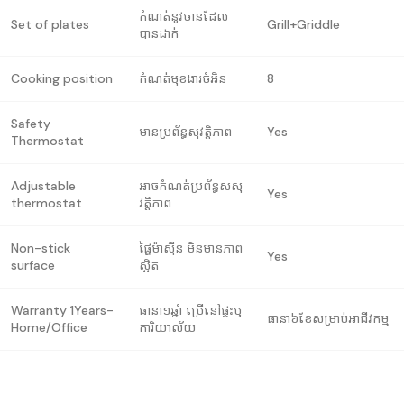
កំណត់នូវចានដែល
Set of plates
Grill+Griddle
បានដាក់
Cooking position
កំណត់មុខងារចំអិន
8
Safety
មានប្រព័ន្ធសុវត្តិភាព
Yes
Thermostat
Adjustable
អាចកំណត់ប្រព័ន្ធសសុ
Yes
thermostat
វត្តិភាព
Non-stick
ផ្ទៃម៉ាស៊ីន មិនមានភាព
Yes
surface
ស្អិត
Warranty 1Years-
ធានា១ឆ្នាំ ប្រើនៅផ្ទះឬ
ធានា៦ខែសម្រាប់អាជីវកម្ម
Home/Office
ការិយាល័យ