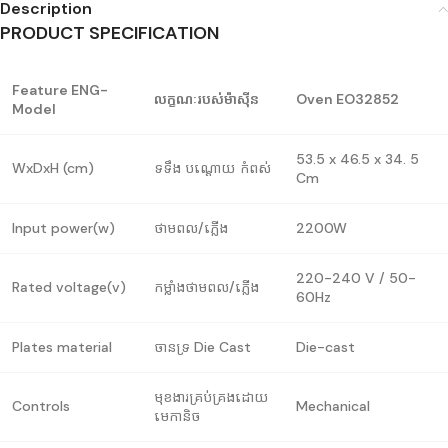
Description
PRODUCT SPECIFICATION
Feature ENG-
លក្ខណៈរបស់ម៉ាស៊ីន
Oven EO32852
Model
53.5 x 46.5 x 34. 5
WxDxH (cm)
ទទឹង បណ្តោយ កំពស់
Cm
Input power(w)
ថាមពល/ភ្លើង
2200W
220-240 V / 50-
Rated voltage(v)
កម្លាំងថាមពល/ភ្លើង
60Hz
Plates material
ចានទ្រ Die Cast
Die-cast
មុខងារគ្រប់គ្រងដោយ
Controls
Mechanical
មេកានិច