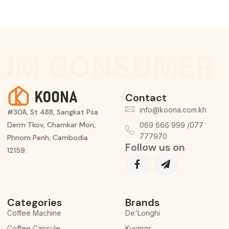
UM CONSUMER 
Contact
info@koona.com.kh
#30A, St 488, Sangkat Psa
Derm Tkov, Chamkar Mon,
069 666 999 /077
777970
Phnom Penh, Cambodia
Follow us on
12159.
Categories
Brands
Coffee Machine
De'Longhi
Coffee Capsule
Kuvings