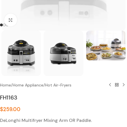
Click to enlarge
Home
/
Home Appliance
/
Hot Air-Fryers
FH1163
$
259.00
DeLonghi Multifryer Mixing Arm OR Paddle.