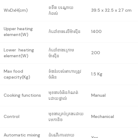
ទទឹង បណ្តោយ
WxDxH(cm)
39.5 x 32.5 x 27 cm
កំពស់
Upper heating
កំដៅខាងលើម៉ាស៊ីន
1400
element(W)
Lower heating
កំដៅខាងក្រោម
200
element(W)
ម៉ាស៊ីន
Max food
ទំងន់របស់អាហារត្រូវ
1.5 Kg
capacity(Kg)
ចំអិន
មុខងារចំអិនកំណត់
Cooking functions
Manual
ដោយផ្ទាល់
មុខងារគ្រប់គ្រងដោយ
Control
Mechanical
មេកានិច
Automatic mixing
ដំណើរការលាយ
Yes