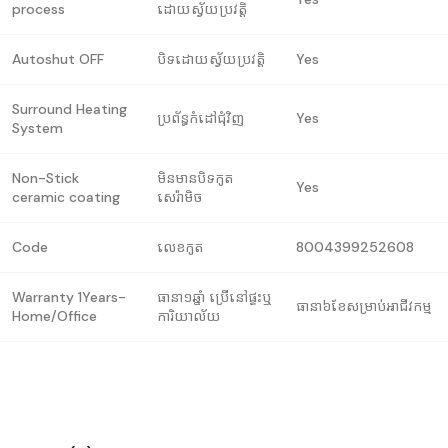
process
ដោយស្វ័យប្រវត្តិ
Autoshut OFF
បិទដោយស្វ័យប្រវត្តិ
Yes
Surround Heating
ប្រព័ន្ធកំដៅជុំវិញ
Yes
System
Non-Stick
មិនមានបិទកូត
Yes
ceramic coating
សេរ៉ាមិច
Code
លេខកូត
8004399252608
Warranty 1Years-
ធានា១ឆ្នាំ ប្រើនៅផ្ទះឬ
ធានា៦ខែសម្រាប់អាជីវកម្ម
Home/Office
ការិយាល័យ