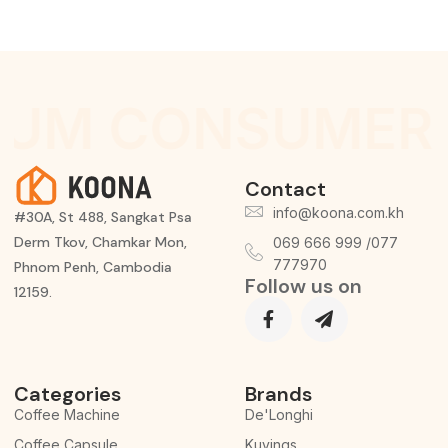
IUM CONSUMER 
Contact
info@koona.com.kh
#30A, St 488, Sangkat Psa
Derm Tkov, Chamkar Mon,
069 666 999 /077
777970
Phnom Penh, Cambodia
Follow us on
12159.
Categories
Brands
Coffee Machine
De'Longhi
Coffee Capsule
Kuvings